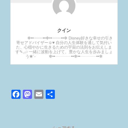
クイン
✼••┈┈┈┈••✼••┈┈┈┈••✼ Disney好きな幸せの引き
寄せアドバイザー☺︎♥ 自分の人生体験を通して気付い
た、心穏やかに生きるための宇宙の法則をお伝えしま
す✎𓈒𓂂𓏸 一緒に波動を上げて、豊かな人生を歩みましょ
う❀´- ✼••┈┈┈┈••✼••┈┈┈┈••✼
F
M
E
共
a
a
m
有
c
st
ail
e
o