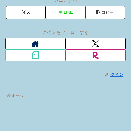
b
d
シェアする
o
o
X
LINE
コピー
o
n
k
クインをフォローする
クイン
ホーム