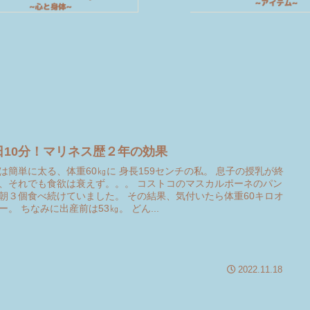
日10分！マリネス歴２年の効果
は簡単に太る、体重60㎏に 身長159センチの私。 息子の授乳が終
、それでも食欲は衰えず。。。 コストコのマスカルポーネのパン
朝３個食べ続けていました。 その結果、気付いたら体重60キロオ
ー。 ちなみに出産前は53㎏。 どん...
2022.11.18