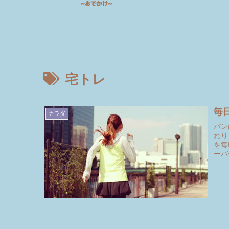
宅トレ
毎
カラダ
パン
わり
を毎
ーバ