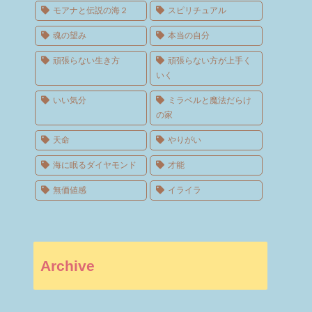
モアナと伝説の海２
スピリチュアル
魂の望み
本当の自分
頑張らない生き方
頑張らない方が上手く
いく
いい気分
ミラベルと魔法だらけ
の家
天命
やりがい
海に眠るダイヤモンド
才能
無価値感
イライラ
Archive