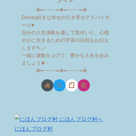
クイン
✼••┈┈┈┈••✼••┈┈┈┈••✼
Disney好きな幸せの引き寄せアドバイザ
ー☺︎♥
自分の人生体験を通して気付いた、心穏
やかに生きるための宇宙の法則をお伝え
します✎𓈒𓂂𓏸
一緒に波動を上げて、豊かな人生を歩み
ましょう❀´-
✼••┈┈┈┈••✼••┈┈┈┈••✼
にほんブログ村