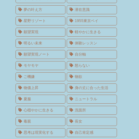
夢の叶え方
潜在意識
星野リゾート
1955東京ベイ
願望実現
軽やかに生きる
明るい未来
体験レッスン
願望実現ノート
自分軸
モヤモヤ
怒らない
ご機嫌
物欲
物価上昇
身の丈に合った生活
夏服
ニュートラル
心穏やかに生きる
洗面所
毒親
長女
思考は現実化する
自己肯定感