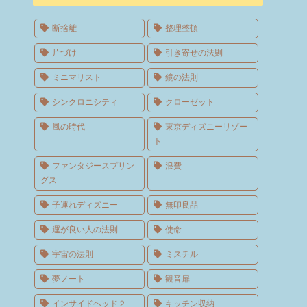
断捨離
整理整頓
片づけ
引き寄せの法則
ミニマリスト
鏡の法則
シンクロニシティ
クローゼット
風の時代
東京ディズニーリゾー
ト
ファンタジースプリン
浪費
グス
子連れディズニー
無印良品
運が良い人の法則
使命
宇宙の法則
ミスチル
夢ノート
観音扉
インサイドヘッド２
キッチン収納