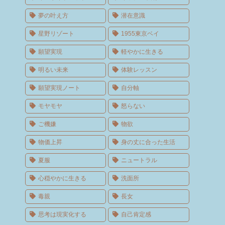
夢の叶え方
潜在意識
星野リゾート
1955東京ベイ
願望実現
軽やかに生きる
明るい未来
体験レッスン
願望実現ノート
自分軸
モヤモヤ
怒らない
ご機嫌
物欲
物価上昇
身の丈に合った生活
夏服
ニュートラル
心穏やかに生きる
洗面所
毒親
長女
思考は現実化する
自己肯定感