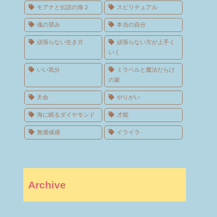
モアナと伝説の海２
スピリチュアル
魂の望み
本当の自分
頑張らない生き方
頑張らない方が上手く
いく
いい気分
ミラベルと魔法だらけ
の家
天命
やりがい
海に眠るダイヤモンド
才能
無価値感
イライラ
Archive