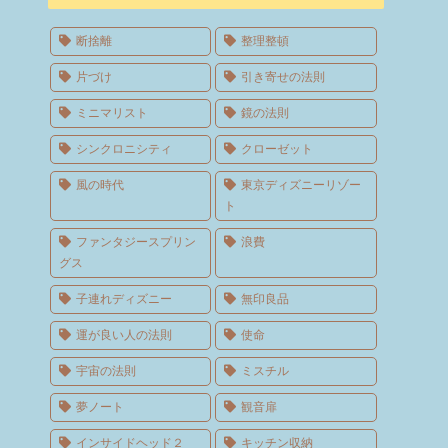
断捨離
整理整頓
片づけ
引き寄せの法則
ミニマリスト
鏡の法則
シンクロニシティ
クローゼット
風の時代
東京ディズニーリゾー
ト
ファンタジースプリン
浪費
グス
子連れディズニー
無印良品
運が良い人の法則
使命
宇宙の法則
ミスチル
夢ノート
観音扉
インサイドヘッド２
キッチン収納