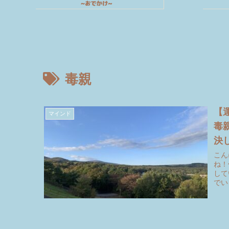
毒親
【
マインド
毒
決
こん
ね！
して
でい