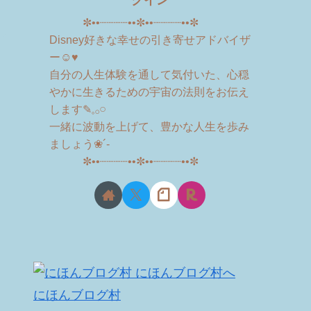
クイン
✼••┈┈┈┈••✼••┈┈┈┈••✼
Disney好きな幸せの引き寄せアドバイザ
ー☺︎♥
自分の人生体験を通して気付いた、心穏
やかに生きるための宇宙の法則をお伝え
します✎𓈒𓂂𓏸
一緒に波動を上げて、豊かな人生を歩み
ましょう❀´-
✼••┈┈┈┈••✼••┈┈┈┈••✼
にほんブログ村